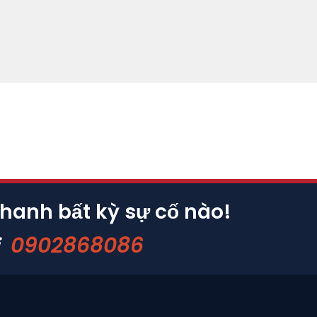
nhanh bất kỳ sự cố nào!
0902868086
i