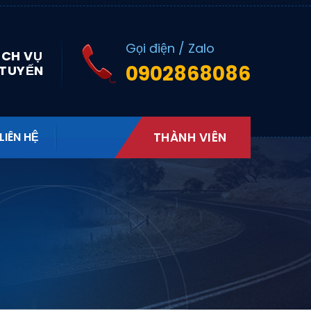
Gọi điện / Zalo
ỊCH VỤ
0902868086
 TUYẾN
LIÊN HỆ
THÀNH VIÊN