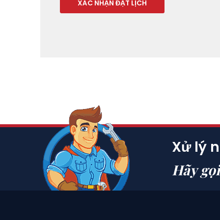
Xử lý 
Hãy gọ