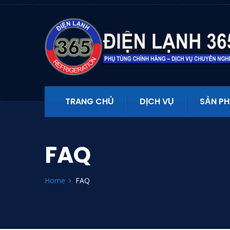
TRANG CHỦ
DỊCH VỤ
SẢN P
FAQ
Home
FAQ