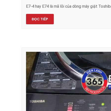
E7-4 hay E74 là mã lỗi của dòng máy giặt Toshiba
ĐỌC TIẾP