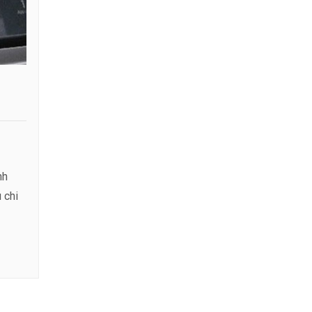
nh
 chi