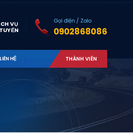
Gọi điện / Zalo
ỊCH VỤ
0902868086
 TUYẾN
LIÊN HỆ
THÀNH VIÊN