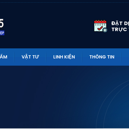
ĐẶT D
TRỰC
HẨM
VẬT TƯ
LINH KIỆN
THÔNG TIN