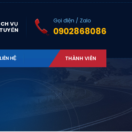
Gọi điện / Zalo
ỊCH VỤ
0902868086
 TUYẾN
LIÊN HỆ
THÀNH VIÊN