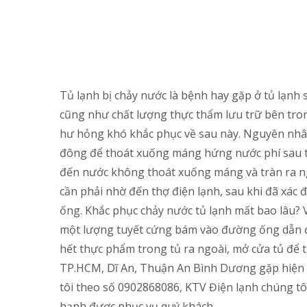
Tủ lạnh bị chảy nước là bệnh hay gặp ở tủ lạnh
cũng như chất lượng thực thẩm lưu trữ bên trong
hư hỏng khó khắc phục về sau này. Nguyên nhân
đông để thoát xuống máng hứng nước phí sau tủ
đến nước không thoát xuống máng và tràn ra ngo
cần phải nhờ đến thợ điện lạnh, sau khi đã xác
ống. Khắc phục chảy nước tủ lạnh mất bao lâu?
một lượng tuyết cứng bám vào đường ống dẫn đ
hết thực phẩm trong tủ ra ngoài, mở cửa tủ để 
TP.HCM, Dĩ An, Thuận An Bình Dương gặp hiện tư
tôi theo số 0902868086, KTV Điện lạnh chúng tôi
hạnh được phục vụ quý khách.