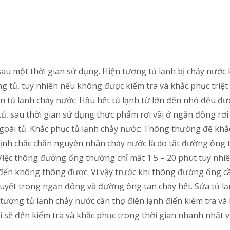
 sau một thời gian sử dụng. Hiện tượng tủ lạnh bị chảy nướ
 tủ, tuy nhiên nếu không được kiểm tra và khắc phục triệt 
 tủ lạnh chảy nước: Hầu hết tủ lạnh từ lớn đến nhỏ đều đư
, sau thời gian sử dụng thực phẩm rơi vãi ở ngăn đông rơ
ài tủ. Khắc phục tủ lạnh chảy nước: Thông thường để khắc 
 định chắc chắn nguyên nhân chảy nước là do tắt đường ống 
 Việc thông đường ống thường chỉ mất 1 5 – 20 phút tuy n
ến không thông được. Vì vậy trước khi thông đường ống cầ
tuyết trong ngăn đông và đường ống tan chảy hết. Sửa tủ l
ợng tủ lạnh chảy nước cần thợ điện lạnh điến kiểm tra và k
 sẽ đến kiểm tra và khắc phục trong thời gian nhanh nhất vớ