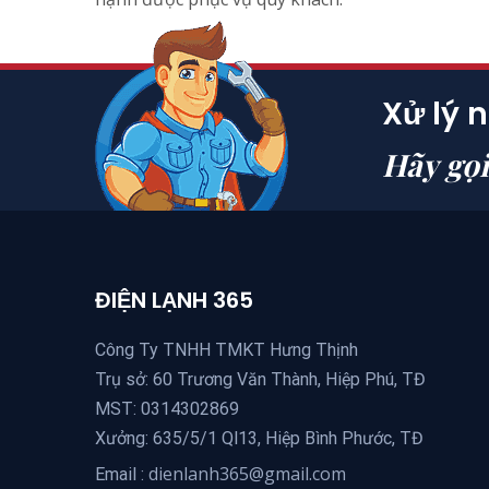
Xử lý 
Hãy gọ
ĐIỆN LẠNH 365
Công Ty TNHH TMKT Hưng Thịnh
Trụ sở: 60 Trương Văn Thành, Hiệp Phú, TĐ
MST: 0314302869
Xưởng: 635/5/1 Ql13, Hiệp Bình Phước, TĐ
dienlanh365@gmail.com
Email :