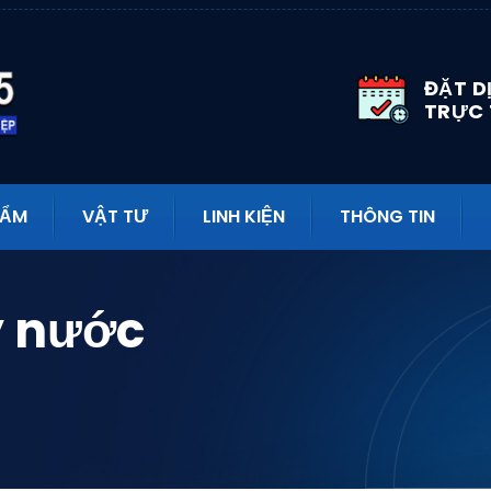
ĐẶT D
TRỰC
HẨM
VẬT TƯ
LINH KIỆN
THÔNG TIN
y nước