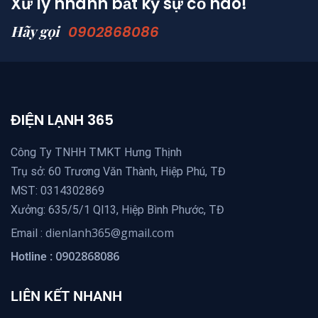
Xử lý nhanh bất kỳ sự cố nào!
Hãy gọi
0902868086
ĐIỆN LẠNH 365
Công Ty TNHH TMKT Hưng Thịnh
Trụ sở: 60 Trương Văn Thành, Hiệp Phú, TĐ
MST: 0314302869
Xưởng: 635/5/1 Ql13, Hiệp Bình Phước, TĐ
dienlanh365@gmail.com
Email :
0902868086
Hotline :
LIÊN KẾT NHANH