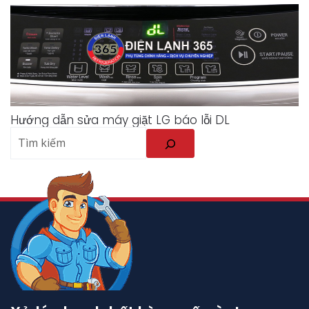
Hướng dẫn sửa máy giặt LG báo lỗi DL