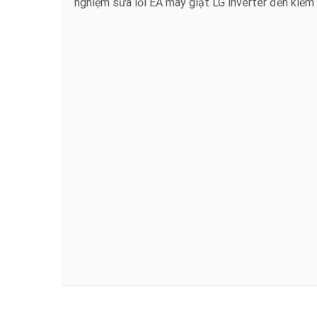
nghiệm sửa lỗi EA máy giặt LG inverter đến kiểm 