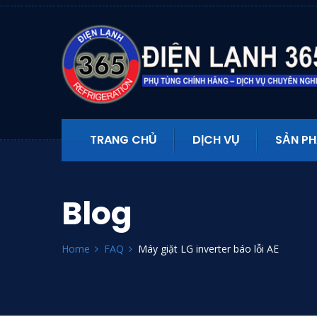
TRANG CHỦ
DỊCH VỤ
SẢN P
Blog
Home
FAQ
Máy giặt LG inverter báo lỗi AE