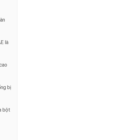
màn
E là
 cao
ng bị
a bột