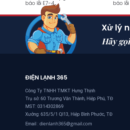
báo lỗi E7-4
báo lỗi
Xử lý 
Hãy gọ
ĐIỆN LẠNH 365
Công Ty TNHH TMKT Hưng Thịnh
Trụ sở: 60 Trương Văn Thành, Hiệp Phú, TĐ
MST: 0314302869
Xưởng: 635/5/1 Ql13, Hiệp Bình Phước, TĐ
dienlanh365@gmail.com
Email :