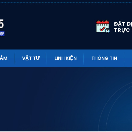
ĐẶT D
TRỰC
HẨM
VẬT TƯ
LINH KIỆN
THÔNG TIN