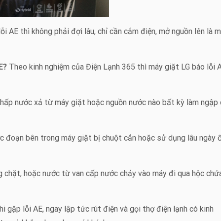
lỗi AE thì không phải đợi lâu, chỉ cần cắm điện, mở nguồn lên là 
AE?
Theo kinh nghiệm của Điện Lạnh 365 thì máy giặt LG báo lỗi A
 thấp nước xả từ máy giặt hoặc nguồn nước nào bất kỳ làm ngập
 đoạn bên trong máy giặt bị chuột cắn hoặc sử dụng lâu ngày ố
g chặt, hoặc nước từ van cấp nước chảy vào máy đi qua hộc chứ
i gặp lỗi AE, ngay lập tức rút điện và gọi thợ điện lạnh có kinh