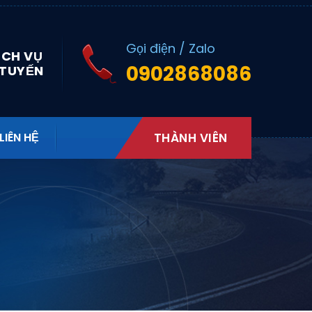
Gọi điện / Zalo
ỊCH VỤ
0902868086
 TUYẾN
LIÊN HỆ
THÀNH VIÊN