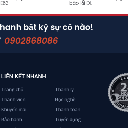
 E63
báo lỗi DL
nhanh bất kỳ sự cố nào!
0902868086
i
LIÊN KẾT NHANH
Trang chủ
Thanh lý
Thành viên
Học nghề
Khuyến mãi
Thanh toán
Bảo hành
Tuyển dụng