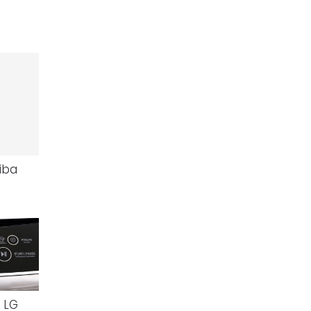
iba
 LG