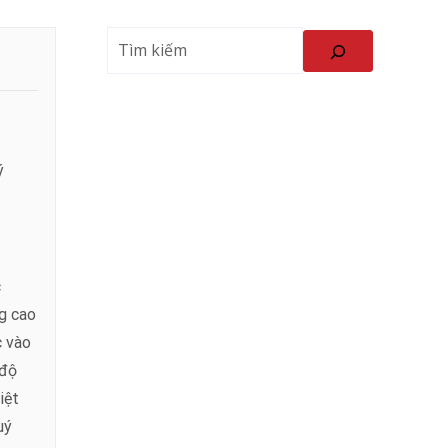
ý
c
ng cao
c vào
 độ
iệt
uý