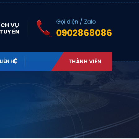
Gọi điện / Zalo
ỊCH VỤ
0902868086
 TUYẾN
LIÊN HỆ
THÀNH VIÊN