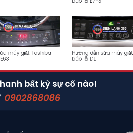
báo lỗi E7-3
ửa máy giặt Toshiba
Hướng dẫn sửa máy giặt
 E63
báo lỗi DL
nhanh bất kỳ sự cố nào!
0902868086
i