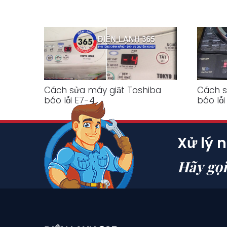
Cách sửa máy giặt Toshiba
Cách s
báo lỗi E7-4
báo lỗi
Xử lý 
Hãy gọ