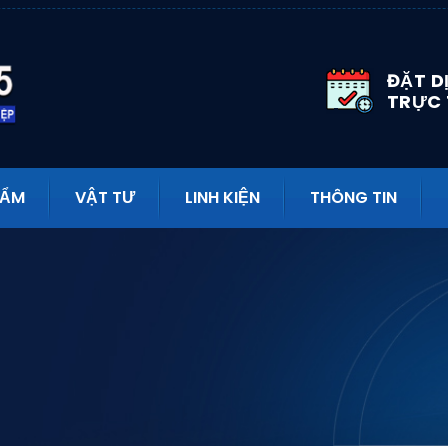
ĐẶT D
TRỰC
HẨM
VẬT TƯ
LINH KIỆN
THÔNG TIN